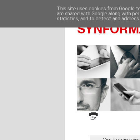
This site uses cookies from Google to 
are shared with Google along with per
statistics, and to detect and address
Visualizzazione pos