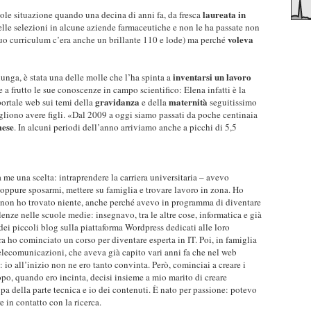
laureata in
vole situazione quando una decina di anni fa, da fresca
elle selezioni in alcune aziende farmaceutiche e non le ha passate non
voleva
uo curriculum c’era anche un brillante 110 e lode) ma perché
inventarsi un lavoro
lunga, è stata una delle molle che l’ha spinta a
e a frutto le sue conoscenze in campo scientifico: Elena infatti è la
gravidanza
maternità
portale web sui temi della
e della
seguitissimo
iono avere figli. «Dal 2009 a oggi siamo passati da poche centinaia
mese
. In alcuni periodi dell’anno arriviamo anche a picchi di 5,5
 me una scelta: intraprendere la carriera universitaria – avevo
oppure sposarmi, mettere su famiglia e trovare lavoro in zona. Ho
 non ho trovato niente, anche perché avevo in programma di diventare
enze nelle scuole medie: insegnavo, tra le altre cose, informatica e già
 dei piccoli blog sulla piattaforma Wordpress dedicati alle loro
ra ho cominciato un corso per diventare esperta in IT. Poi, in famiglia
telecomunicazioni, che aveva già capito vari anni fa che nel web
 io all’inizio non ne ero tanto convinta. Però, cominciai a creare i
po, quando ero incinta, decisi insieme a mio marito di creare
ccupa della parte tecnica e io dei contenuti. È nato per passione: potevo
e in contatto con la ricerca.