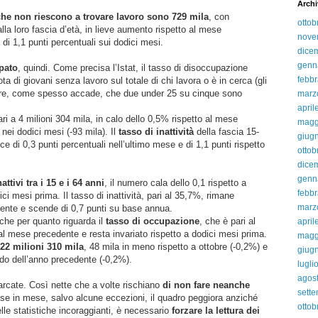
Archi
che non riescono a trovare lavoro sono 729 mila
, con
ottob
lla loro fascia d’età, in lieve aumento rispetto al mese
nove
di 1,1 punti percentuali sui dodici mesi.
dice
genn
pato
, quindi. Come precisa l’Istat, il tasso di disoccupazione
febbr
a di giovani senza lavoro sul totale di chi lavora o è in cerca (gli
 dire, come spesso accade, che due under 25 su cinque sono
marz
april
ri a 4 milioni 304 mila, in calo dello 0,5% rispetto al mese
magg
nei dodici mesi (-93 mila). Il
tasso di inattività
della fascia 15-
giug
ce di 0,3 punti percentuali nell’ultimo mese e di 1,1 punti rispetto
ottob
dice
genn
nattivi tra i 15 e i 64 anni
, il numero cala dello 0,1 rispetto a
febbr
ci mesi prima. Il tasso di inattività, pari al 35,7%, rimane
marz
dente e scende di 0,7 punti su base annua.
che per quanto riguarda il
tasso di occupazione
, che è pari al
april
l mese precedente e resta invariato rispetto a dodici mesi prima.
magg
 22 milioni 310 mila
, 48 mila in meno rispetto a ottobre (-0,2%) e
giug
odo dell’anno precedente (-0,2%).
lugli
agos
rcate. Così nette che a volte rischiano
di non fare neanche
sett
se in mese, salvo alcune eccezioni, il quadro peggiora anziché
ottob
elle statistiche incoraggianti, è necessario
forzare la lettura dei