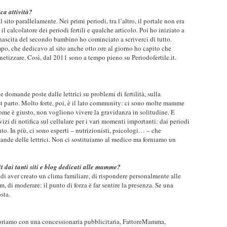
ica attività?
 sito parallelamente. Nei primi periodi, tra l’altro, il portale non era
il calcolatore dei periodi fertili e qualche articolo. Poi ho iniziato a
nascita del secondo bambino ho cominciato a scriverci di tutto.
po, che dedicavo al sito anche otto ore al giorno ho capito che
netizzare. Così, dal 2011 sono a tempo pieno su Periodofertile.it.
le domande poste dalle lettrici su problemi di fertilità, sulla
t parto. Molto forte, poi, è il lato community: ci sono molte mamme
come è giusto, non vogliono vivere la gravidanza in solitudine. E
izi di notifica sul cellulare per i vari momenti importanti: dai periodi
nto. In più, ci sono esperti – nutrizionisti, psicologi… – che
nde delle lettrici. Non ci sostituiamo al medico ma forniamo un
it dai tanti siti e blog dedicati alle mamme?
to di aver creato un clima familiare, di rispondere personalmente alle
, di moderare: il punto di forza è far sentire la presenza. Se una
osta.
boriamo con una concessionaria pubblicitaria, FattoreMamma,