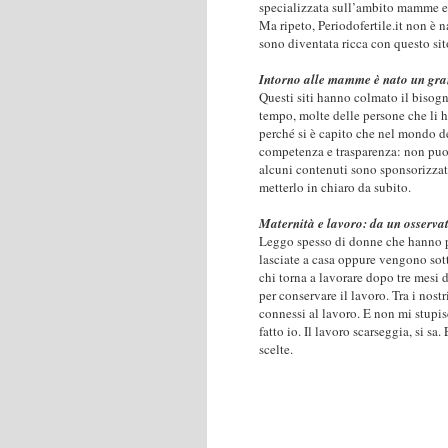
specializzata sull’ambito mamme e f
Ma ripeto, Periodofertile.it non è 
sono diventata ricca con questo si
Intorno alle mamme è nato un gra
Questi siti hanno colmato il bisogn
tempo, molte delle persone che li h
perché si è capito che nel mondo d
competenza e trasparenza: non puoi 
alcuni contenuti sono sponsorizzati
metterlo in chiaro da subito.
Maternità e lavoro: da un osserva
Leggo spesso di donne che hanno pa
lasciate a casa oppure vengono sot
chi torna a lavorare dopo tre mes
per conservare il lavoro. Tra i nost
connessi al lavoro. E non mi stupi
fatto io. Il lavoro scarseggia, si sa
scelte.