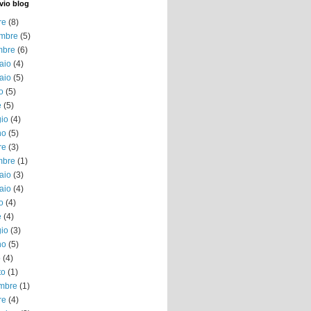
vio blog
re
(8)
mbre
(5)
mbre
(6)
aio
(4)
aio
(5)
o
(5)
e
(5)
io
(4)
no
(5)
re
(3)
mbre
(1)
aio
(3)
aio
(4)
o
(4)
e
(4)
io
(3)
no
(5)
o
(4)
to
(1)
embre
(1)
re
(4)