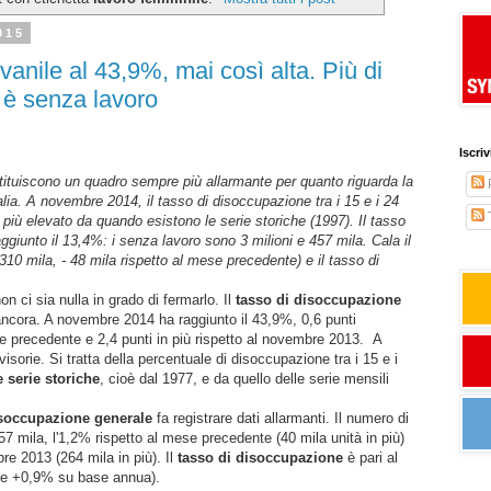
015
anile al 43,9%, mai così alta. Più di
 è senza lavoro
Iscri
restituiscono un quadro sempre più allarmante per quanto riguarda la
alia. A novembre 2014, il tasso di disoccupazione tra i 15 e i 24
T
lo più elevato da quando esistono le serie storiche (1997). Il tasso
giunto il 13,4%: i senza lavoro sono 3 milioni e 457 mila. Cala il
310 mila, - 48 mila rispetto al mese precedente) e il tasso di
n ci sia nulla in grado di fermarlo. Il
tasso di disoccupazione
ancora. A novembre 2014 ha raggiunto il 43,9%, 0,6 punti
se precedente e 2,4 punti in più rispetto al novembre 2013.
A
visorie. Si tratta della percentuale di disoccupazione tra i 15 e i
e serie storiche
, cioè dal 1977, e da quello delle serie mensili
soccupazione generale
fa registrare dati allarmanti. Il numero di
457 mila, l'1,2% rispetto al mese precedente (40 mila unità in più)
bre 2013 (264 mila in più). Il
tasso di disoccupazione
è pari al
 e +0,9% su base annua).