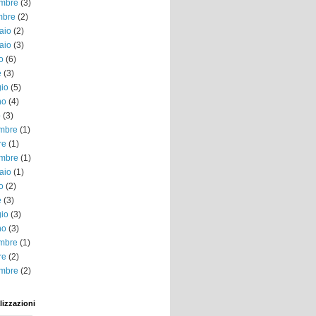
mbre
(3)
mbre
(2)
aio
(2)
aio
(3)
o
(6)
e
(3)
io
(5)
no
(4)
o
(3)
embre
(1)
re
(1)
mbre
(1)
aio
(1)
o
(2)
e
(3)
io
(3)
no
(3)
embre
(1)
re
(2)
mbre
(2)
lizzazioni