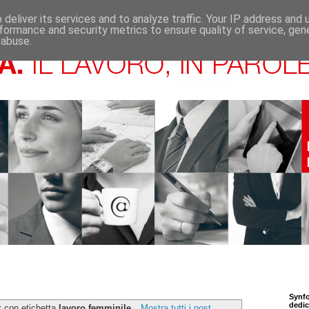
deliver its services and to analyze traffic. Your IP address and
formance and security metrics to ensure quality of service, ge
 abuse.
Synfo
dedic
t con etichetta
lavoro femminile
.
Mostra tutti i post