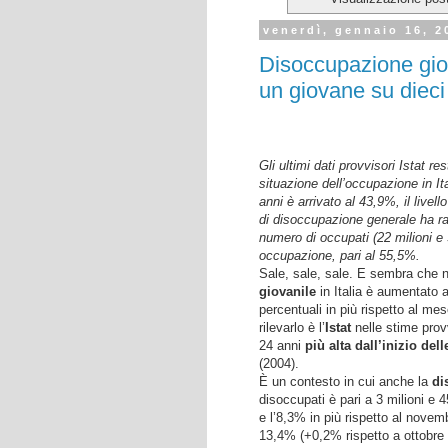
venerdì, gennaio 16, 2
Disoccupazione giov
un giovane su dieci
Gli ultimi dati provvisori Istat 
situazione dell’occupazione in It
anni è arrivato al 43,9%, il livel
di disoccupazione generale ha rag
numero di occupati (22 milioni e 
occupazione, pari al 55,5%.
Sale, sale, sale. E sembra che no
giovanile
in Italia è aumentato 
percentuali in più rispetto al me
rilevarlo è l’
Istat
nelle stime prov
24 anni
più alta dall’inizio dell
(2004).
È un contesto in cui anche la
di
disoccupati è pari a 3 milioni e 
e l’8,3% in più rispetto al novem
13,4% (+0,2% rispetto a ottobre