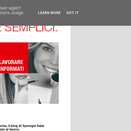
 user-agent
nerate usage
LEARN MORE
GOT IT
rma, il blog di Synergie Italia
ato al lavoro.