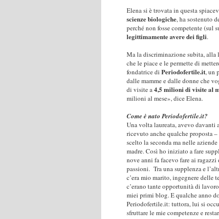
Elena si è trovata in questa spiace
scienze biologiche
, ha sostenuto d
perché non fosse competente (sul s
legittimamente avere dei figli
.
Ma la discriminazione subita, alla 
che le piace e le permette di metter
Periodofertile.it
fondatrice di
, un 
dalle mamme e dalle donne che vogl
4,5 milioni di visite al 
di visite a
milioni al mese», dice Elena.
Come è nato Periodofertile.it?
Una volta laureata, avevo davanti a
ricevuto anche qualche proposta – 
scelto la seconda ma nelle aziende
madre. Così ho iniziato a fare suppl
nove anni fa facevo fare ai ragazzi
passioni.
Tra una supplenza e l’alt
c’era mio marito, ingegnere delle 
c’erano tante opportunità di lavoro:
miei primi blog. E qualche anno do
Periodofertile.it: tuttora, lui si o
sfruttare le mie competenze e restar