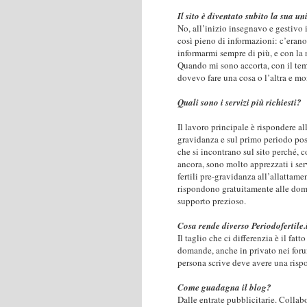
Il sito è diventato subito la sua un
No, all’inizio insegnavo e gestivo il
così pieno di informazioni: c’erano 
informarmi sempre di più, e con la 
Quando mi sono accorta, con il tem
dovevo fare una cosa o l’altra e mo
Quali sono i servizi più richiesti?
Il lavoro principale è rispondere al
gravidanza e sul primo periodo pos
che si incontrano sul sito perché, 
ancora, sono molto apprezzati i serv
fertili pre-gravidanza all’allattame
rispondono gratuitamente alle doma
supporto prezioso.
Cosa rende diverso Periodofertile.
Il taglio che ci differenzia è il fat
domande, anche in privato nei forum
persona scrive deve avere una risp
Come guadagna il blog?
Dalle entrate pubblicitarie. Colla