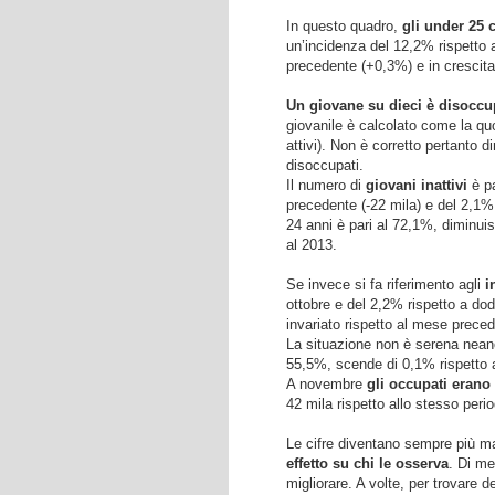
In questo quadro,
gli under 25 
un’incidenza del 12,2% rispetto a
precedente (+0,3%) e in crescita 
Un giovane su dieci è disoccu
giovanile è calcolato come la quot
attivi). Non è corretto pertanto
disoccupati.
Il numero di
giovani inattivi
è pa
precedente (-22 mila) e del 2,1% 
24 anni è pari al 72,1%, diminuis
al 2013.
Se invece si fa riferimento agli
i
ottobre e del 2,2% rispetto a dodi
invariato rispetto al mese prece
La situazione non è serena nean
55,5%, scende di 0,1% rispetto a
A novembre
gli occupati erano
42 mila rispetto allo stesso peri
Le cifre diventano sempre più ma
effetto su chi le osserva
. Di me
migliorare. A volte, per trovare d