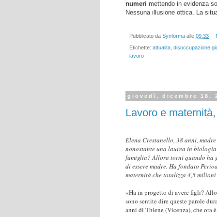
numeri
mettendo in evidenza solo
Nessuna illusione ottica. La situa
Pubblicato da
Synforma
alle
09:33
Etichette:
attualita
,
disoccupazione gi
lavoro
giovedì, dicembre 18, 
Lavoro e maternità, l
Elena Crestanello, 38 anni, madre 
nonostante una laurea in biologia 
famiglia? Allora torni quando ha già
di essere madre. Ha fondato Periodo
maternità che totalizza 4,5 milioni 
«Ha in progetto di avere figli? All
sono sentite dire queste parole dur
anni di Thiene (Vicenza), che ora