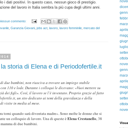
nove
 i dati positivi. In questo caso, nessun gioco di prestigio.
dice
zione del lavoro in Italia sembra la più cupa degli ultimi anni.
genn
febbr
Nessun commento:
marz
ovanile
,
Garanzia Giovani
,
jobs act
,
lavoro
,
lavoro femminile
,
mercato del
april
magg
giug
lugli
sett
2014
ottob
nove
a storia di Elena e di Periodofertile.it
genn
marz
april
di due bambini, non riusciva a trovare un impiego stabile
magg
con 110 e lode. Durante i colloqui le dicevano: «Vuoi mettere su
 dei figli». Così, il lavoro se l’è inventato. Proprio grazie al fatto
giug
fertile.it, un sito dedicato ai temi della gravidanza e della
sett
di visite in media al mese.
ottob
nove
ora torni quando sarà diventata madre». Sono molte le donne che si
Elena Crestanello
ante un colloquio di lavoro. Una di queste è
, 38
 è mamma di due bambini.
Visua