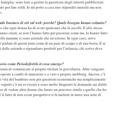
amiglia: sono loro a gestire la questione degli introiti pubblicitari.
nato per fare soldi. Io mi porto a casa uno stipendio mensile ma non
to.
nde business di siti sul web: perché? Quale bisogno hanno colmato?
o che ogni donna ha di avere qualcuno che le ascolti. E allo stesso
anno creati, se non l’hanno fatto per passione come me, lo hanno fatto
elle mamme ci sono aziende che investono. In ogni caso, serve
parlare di questi temi come di un paio di scarpe o di una borsa. E se
 dalle aziende e riguardano prodotti per l’infanzia, chi scrive deve
torio come Periodofertile.it cosa emerge?
ura di comunicare al proprio titolare la gravidanza. Altre vengono
toposte a cambi di mansione o a vero e proprio mobbing. Ancora, c’è
i di vita del bambino non per questioni economiche ma semplicemente
ri esperti c’è un avvocato e sono molto frequenti le domande sui diritti
sco di vedere altre donne che fanno un percorso simile a quello che ho
. E il fatto di non avere prospettive ti fa mettere in moto una serie di