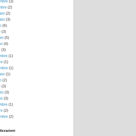
mbre
(3)
mbre
(2)
aio
(2)
aio
(3)
o
(6)
e
(3)
io
(5)
no
(4)
o
(3)
embre
(1)
re
(1)
mbre
(1)
aio
(1)
o
(2)
e
(3)
io
(3)
no
(3)
embre
(1)
re
(2)
mbre
(2)
lizzazioni