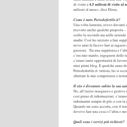
4,5 milioni di visite al 
di visite a
milioni al mese», dice Elena.
Come è nato Periodofertile.it?
Una volta laureata, avevo davanti a
ricevuto anche qualche proposta – 
scelto la seconda ma nelle aziende
madre. Così ho iniziato a fare suppl
nove anni fa facevo fare ai ragazzi
passioni.
Tra una supplenza e l’alt
c’era mio marito, ingegnere delle 
c’erano tante opportunità di lavoro:
miei primi blog. E qualche anno do
Periodofertile.it: tuttora, lui si o
sfruttare le mie competenze e restar
Il sito è diventato subito la sua un
No, all’inizio insegnavo e gestivo il
così pieno di informazioni: c’erano 
informarmi sempre di più, e con la 
Quando mi sono accorta, con il tem
dovevo fare una cosa o l’altra e mo
Quali sono i servizi più richiesti?