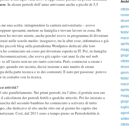
Archi
mese
. In alcuni periodi dell’anno arriviamo anche a picchi di 5,5
ottob
nove
dice
 me una scelta: intraprendere la carriera universitaria – avevo
genn
oppure sposarmi, mettere su famiglia e trovare lavoro in zona. Ho
febbr
 non ho trovato niente, anche perché avevo in programma di diventare
marz
enze nelle scuole medie: insegnavo, tra le altre cose, informatica e già
april
 dei piccoli blog sulla piattaforma Wordpress dedicati alle loro
magg
ra ho cominciato un corso per diventare esperta in IT. Poi, in famiglia
giug
telecomunicazioni, che aveva già capito vari anni fa che nel web
 io all’inizio non ne ero tanto convinta. Però, cominciai a creare i
ottob
po, quando ero incinta, decisi insieme a mio marito di creare
dice
ccupa della parte tecnica e io dei contenuti. È nato per passione: potevo
genn
e in contatto con la ricerca.
febbr
marz
ica attività?
april
 sito parallelamente. Nei primi periodi, tra l’altro, il portale non era
magg
il calcolatore dei periodi fertili e qualche articolo. Poi ho iniziato a
giug
nascita del secondo bambino ho cominciato a scriverci di tutto.
lugli
po, che dedicavo al sito anche otto ore al giorno ho capito che
netizzare. Così, dal 2011 sono a tempo pieno su Periodofertile.it.
agos
sett
ottob