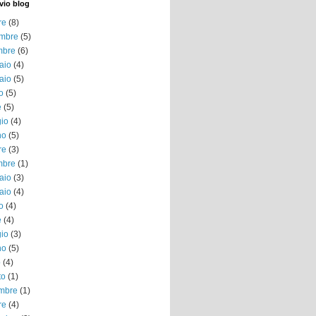
vio blog
re
(8)
mbre
(5)
mbre
(6)
aio
(4)
aio
(5)
o
(5)
e
(5)
io
(4)
no
(5)
re
(3)
mbre
(1)
aio
(3)
aio
(4)
o
(4)
e
(4)
io
(3)
no
(5)
o
(4)
to
(1)
embre
(1)
re
(4)