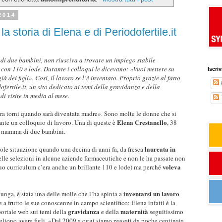
2014
a storia di Elena e di Periodofertile.it
di due bambini, non riusciva a trovare un impiego stabile
con 110 e lode. Durante i colloqui le dicevano: «Vuoi mettere su
Iscri
 dei figli». Così, il lavoro se l’è inventato. Proprio grazie al fatto
fertile.it, un sito dedicato ai temi della gravidanza e della
di visite in media al mese.
T
ora torni quando sarà diventata madre». Sono molte le donne che si
Elena Crestanello
ante un colloquio di lavoro. Una di queste è
, 38
 è mamma di due bambini.
laureata in
vole situazione quando una decina di anni fa, da fresca
elle selezioni in alcune aziende farmaceutiche e non le ha passate non
voleva
uo curriculum c’era anche un brillante 110 e lode) ma perché
inventarsi un lavoro
lunga, è stata una delle molle che l’ha spinta a
e a frutto le sue conoscenze in campo scientifico: Elena infatti è la
gravidanza
maternità
portale web sui temi della
e della
seguitissimo
iono avere figli. «Dal 2009 a oggi siamo passati da poche centinaia