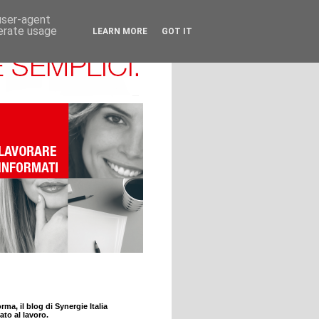
 user-agent
nerate usage
LEARN MORE
GOT IT
rma, il blog di Synergie Italia
ato al lavoro.