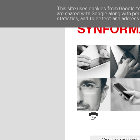
This site uses cookies from Google to 
are shared with Google along with per
statistics, and to detect and address
Visualizzazione post