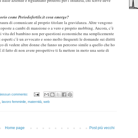
 dalle aziende e riguardano prodotti per l’infanzia, chi scrive deve
torio come Periodofertile.it cosa emerge?
ura di comunicare al proprio titolare la gravidanza. Altre vengono
toposte a cambi di mansione o a vero e proprio mobbing. Ancora, c’è
i di vita del bambino non per questioni economiche ma semplicemente
ri esperti c’è un avvocato e sono molto frequenti le domande sui diritti
sco di vedere altre donne che fanno un percorso simile a quello che ho
. E il fatto di non avere prospettive ti fa mettere in moto una serie di
Nessun commento:
,
lavoro femminile
,
maternità
,
web
Home page
Post più vecchi