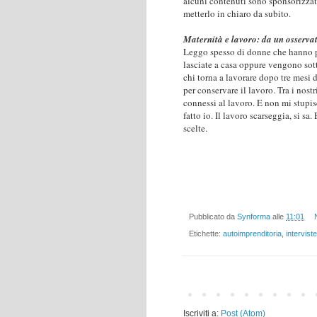
alcuni contenuti sono sponsorizzati
metterlo in chiaro da subito.
Maternità e lavoro: da un osserva
Leggo spesso di donne che hanno pa
lasciate a casa oppure vengono sot
chi torna a lavorare dopo tre mes
per conservare il lavoro. Tra i nost
connessi al lavoro. E non mi stupi
fatto io. Il lavoro scarseggia, si sa
scelte.
Pubblicato da
Synforma
alle
11:01
Etichette:
autoimprenditoria
,
interviste
Iscriviti a:
Post (Atom)