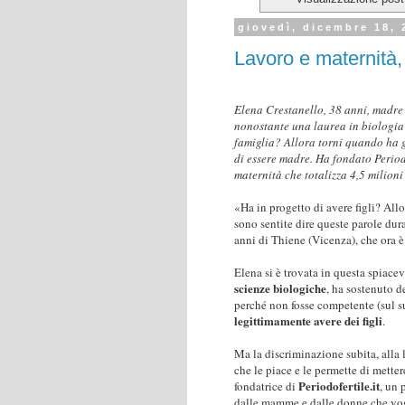
giovedì, dicembre 18, 
Lavoro e maternità, l
Elena Crestanello, 38 anni, madre 
nonostante una laurea in biologia 
famiglia? Allora torni quando ha già
di essere madre. Ha fondato Periodo
maternità che totalizza 4,5 milioni 
«Ha in progetto di avere figli? All
sono sentite dire queste parole dur
anni di Thiene (Vicenza), che ora
Elena si è trovata in questa spiace
scienze biologiche
, ha sostenuto d
perché non fosse competente (sul s
legittimamente avere dei figli
.
Ma la discriminazione subita, alla 
che le piace e le permette di metter
Periodofertile.it
fondatrice di
, un 
dalle mamme e dalle donne che vogl