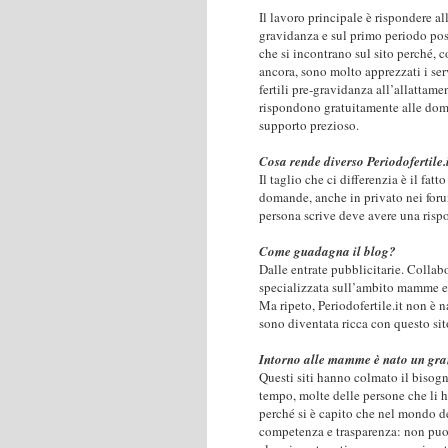
Il lavoro principale è rispondere al
gravidanza e sul primo periodo pos
che si incontrano sul sito perché, 
ancora, sono molto apprezzati i serv
fertili pre-gravidanza all’allattame
rispondono gratuitamente alle doma
supporto prezioso.
Cosa rende diverso Periodofertile.
Il taglio che ci differenzia è il fat
domande, anche in privato nei forum
persona scrive deve avere una risp
Come guadagna il blog?
Dalle entrate pubblicitarie. Colla
specializzata sull’ambito mamme e f
Ma ripeto, Periodofertile.it non è 
sono diventata ricca con questo si
Intorno alle mamme è nato un gra
Questi siti hanno colmato il bisogn
tempo, molte delle persone che li h
perché si è capito che nel mondo d
competenza e trasparenza: non puoi 