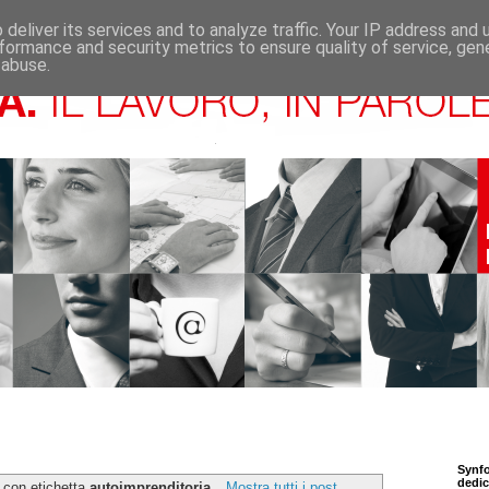
deliver its services and to analyze traffic. Your IP address and
formance and security metrics to ensure quality of service, ge
 abuse.
Synfo
dedic
 con etichetta
autoimprenditoria
.
Mostra tutti i post