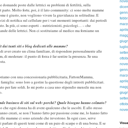
nove
le domande poste dalle lettrici su problemi di fertilità, sulla
dice
t parto. Molto forte, poi, è il lato community: ci sono molte mamme
genn
come è giusto, non vogliono vivere la gravidanza in solitudine. E
febbr
izi di notifica sul cellulare per i vari momenti importanti: dai periodi
marz
nto. In più, ci sono esperti – nutrizionisti, psicologi… – che
april
nde delle lettrici. Non ci sostituiamo al medico ma forniamo un
magg
giug
it dai tanti siti e blog dedicati alle mamme?
lugli
to di aver creato un clima familiare, di rispondere personalmente alle
sett
, di moderare: il punto di forza è far sentire la presenza. Se una
ottob
osta.
nove
genn
marz
boriamo con una concessionaria pubblicitaria, FattoreMamma,
april
amiglia: sono loro a gestire la questione degli introiti pubblicitari.
nato per fare soldi. Io mi porto a casa uno stipendio mensile ma non
magg
to.
giug
sett
nde business di siti sul web: perché? Quale bisogno hanno colmato?
ottob
o che ogni donna ha di avere qualcuno che le ascolti. E allo stesso
nove
anno creati, se non l’hanno fatto per passione come me, lo hanno fatto
elle mamme ci sono aziende che investono. In ogni caso, serve
parlare di questi temi come di un paio di scarpe o di una borsa. E se
Visua