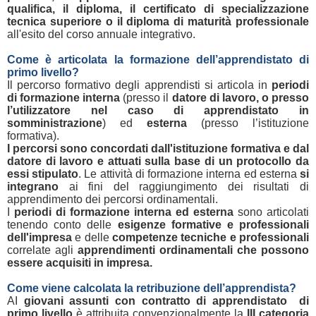
qualifica, il diploma, il certificato di specializzazione
tecnica superiore o il diploma di maturità professionale
all'esito del corso annuale integrativo.
Come è articolata la formazione dell’apprendistato di
primo livello?
Il percorso formativo degli apprendisti si articola in
periodi
di formazione interna
(presso il
datore di lavoro, o presso
l’utilizzatore nel caso di apprendistato in
somministrazione
) ed
esterna
(presso l’istituzione
formativa).
I percorsi sono concordati dall'istituzione formativa e dal
datore di lavoro e attuati sulla base di un protocollo da
essi stipulato
. Le attività di formazione interna ed esterna
si
integrano
ai fini del raggiungimento dei risultati di
apprendimento dei percorsi ordinamentali.
I
periodi di formazione interna ed esterna
sono articolati
tenendo conto delle
esigenze formative e professionali
dell'impresa
e delle
competenze tecniche e professionali
correlate agli
apprendimenti ordinamentali che possono
essere acquisiti in impresa.
Come viene calcolata la retribuzione dell’apprendista?
AI
giovani assunti con contratto di apprendistato di
primo livello
è attribuita convenzionalmente la
III categoria