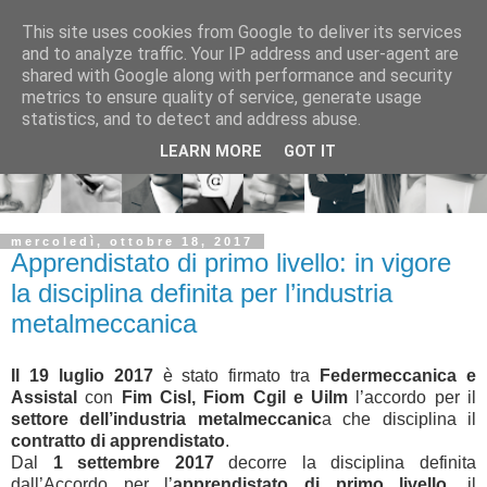
This site uses cookies from Google to deliver its services
and to analyze traffic. Your IP address and user-agent are
shared with Google along with performance and security
metrics to ensure quality of service, generate usage
statistics, and to detect and address abuse.
LEARN MORE
GOT IT
mercoledì, ottobre 18, 2017
Apprendistato di primo livello: in vigore
la disciplina definita per l’industria
metalmeccanica
Il 19 luglio 2017
è stato firmato tra
Federmeccanica e
Assistal
con
Fim Cisl, Fiom Cgil e Uilm
l’accordo per il
settore dell’industria metalmeccanic
a che disciplina il
contratto di apprendistato
.
Dal
1 settembre 2017
decorre la disciplina definita
dall’Accordo per l’
apprendistato di primo livello,
il