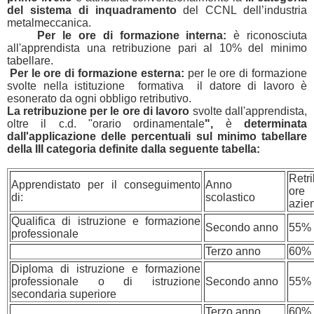
del sistema di inquadramento
del CCNL dell’industria
metalmeccanica.
Per le ore di formazione interna:
è riconosciuta
all'apprendista una retribuzione pari al 10% del minimo
tabellare.
Per le ore di formazione esterna:
per le ore di formazione
svolte nella istituzione formativa il datore di lavoro è
esonerato da ogni obbligo retributivo.
La retribuzione per le ore di lavoro
svolte dall'apprendista,
oltre il c.d. "orario ordinamentale
",
è
determinata
dall'applicazione delle percentuali sul minimo tabellare
della III categoria definite dalla seguente tabella:
Retr
Apprendistato per il conseguimento
Anno
ore 
di:
scolastico
azie
Qualifica di istruzione e formazione
Secondo anno
55%
professionale
Terzo anno
60%
Diploma di istruzione e formazione
professionale o di istruzione
Secondo anno
55%
secondaria superiore
Terzo anno
60%