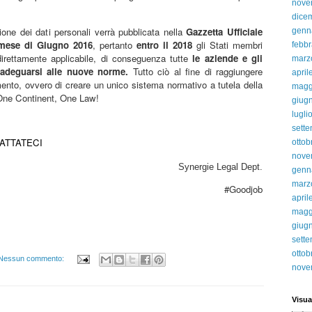
nove
dice
ione dei dati personali verrà pubblicata nella
Gazzetta Ufficiale
genn
 mese di Giugno 2016
, pertanto
entro il 2018
gli Stati membri
febbr
irettamente applicabile, di conseguenza tutte
le aziende e gli
marz
 adeguarsi alle nuove norme.
Tutto ciò al fine di raggiungere
april
mento, ovvero di creare un unico sistema normativo a tutela della
magg
 One Continent, One Law!
giug
lugli
sett
ATTATECI
ottob
nove
Synergie Legal Dept.
genn
marz
#Goodjob
april
magg
giug
sett
ottob
Nessun commento:
nove
Visua