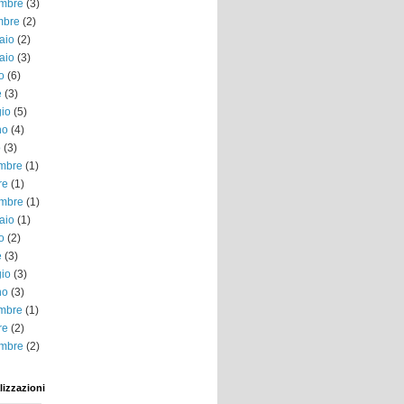
mbre
(3)
mbre
(2)
aio
(2)
aio
(3)
o
(6)
e
(3)
io
(5)
no
(4)
o
(3)
embre
(1)
re
(1)
mbre
(1)
aio
(1)
o
(2)
e
(3)
io
(3)
no
(3)
embre
(1)
re
(2)
mbre
(2)
lizzazioni