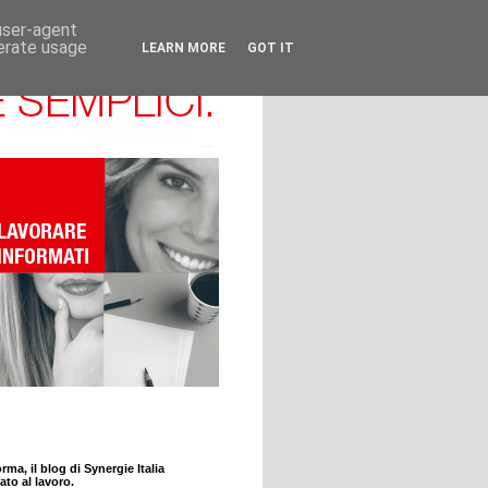
 user-agent
nerate usage
LEARN MORE
GOT IT
rma, il blog di Synergie Italia
ato al lavoro.