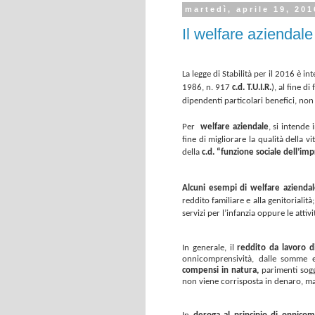
martedì, aprile 19, 201
Il welfare aziendale 
La legge di Stabilità per il 2016 è i
1986, n. 917
c.d. T.U.I.R.
), al fine di 
dipendenti particolari benefici, non
Per
welfare aziendale
, si intende 
fine di migliorare la qualità della v
della
c.d. “funzione sociale dell’imp
Alcuni esempi di welfare aziendal
reddito familiare e alla genitorialit
servizi per l’infanzia
oppure le attivi
In generale, il
reddito da lavoro 
onnicomprensività, dalle somme e 
compensi in natura,
parimenti sogg
non viene corrisposta in denaro, ma 