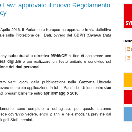
 Law: approvato il nuovo Regolamento
acy
Aprile 2016, il Parlamento Europeo ha approvato in via definitiva
ale sulla Protezione dei
Dati, ovvero del
GDPR
(
General Data
Iscri
ivacy
subentra alla direttiva 95/46/CE
al fine di aggiornare una
T
era digitale
e per realizzare un Testo unitario e condiviso sul
zione dei dati personali.
ro venti giorni dalla pubblicazione nella Gazzetta Ufficiale
verà completa applicazione in tutti i Paesi dell’Unione entro
due
di presumibilmente entro
aprile/maggio 2018
.
olamento sono compiute e dettagliate, per questo saranno
invece dovranno vedere, entro 2 anni e nelle modalità previste dal
ingoli Stati membri.