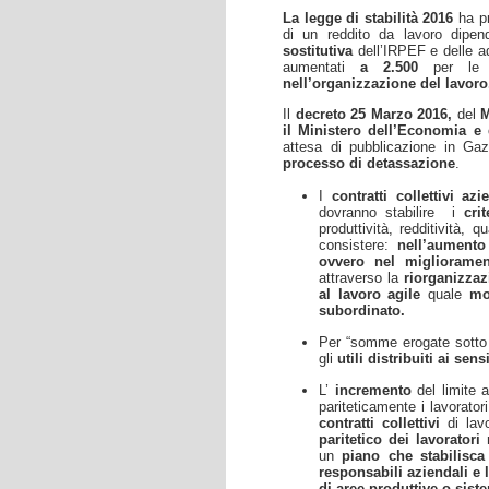
La legge di stabilità 2016
ha pr
di un reddito da lavoro dipen
sostitutiva
dell’IRPEF e delle ad
aumentati
a 2.500
per le 
nell’organizzazione del lavoro
Il
decreto 25 Marzo 2016,
del
M
il Ministero dell’Economia e 
attesa di pubblicazione in Gaz
processo di detassazione
.
I
contratti collettivi azi
dovranno stabilire
i
cri
produttività, redditività, 
consistere:
nell’aumento
ovvero nel miglioramen
attraverso la
riorganizzaz
al lavoro agile
quale
mo
subordinato.
Per “somme erogate sotto f
gli
utili distribuiti ai sen
L’
incremento
del limite a
pariteticamente i lavorator
contratti collettivi
di lav
paritetico dei lavoratori
un
piano che stabilisca
responsabili aziendali e 
di aree produttive o sist