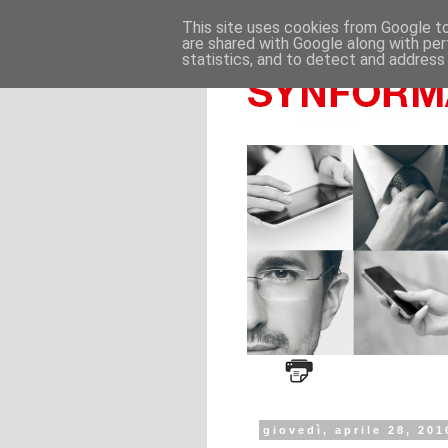
This site uses cookies from Google to 
are shared with Google along with per
statistics, and to detect and address
giovedì, aprile 28, 201