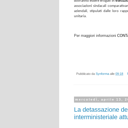
dovranno essere erogati in
esecuzi
associazioni sindacali comparativam
aziendali, stipulati dalle loro ra
unitaria.
Per maggiori informazioni
CONT
Pubblicato da
Synforma
alle
09:18
mercoledì, aprile 13, 
La detassazione dei 
interministeriale att