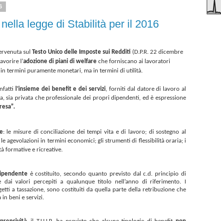
6
nella legge di Stabilità per il 2016
ntervenuta sul
Testo Unico delle Imposte sui Redditi
(D.P.R. 22 dicembre
favorire l’
adozione di piani di welfare
che forniscano ai lavoratori
 in termini puramente monetari, ma in termini di utilità.
infatti
l’insieme dei benefit e dei servizi
, forniti dal datore di lavoro al
ita, sia privata che professionale dei propri dipendenti, ed è espressione
resa”.
e
: le misure di conciliazione dei tempi vita e di lavoro; di sostegno al
à; le agevolazioni in termini economici; gli strumenti di
flessibilità oraria
; i
tà formative e ricreative.
dipendente
è costituito, secondo quanto previsto dal c.d. principio di
dai valori percepiti a qualunque titolo nell’anno di riferimento. I
etti a tassazione, sono costituiti da quella parte della retribuzione che
in beni e servizi.