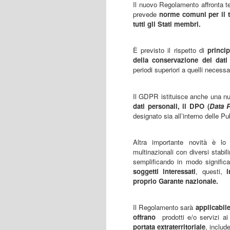
Il nuovo Regolamento affronta 
prevede
norme comuni per il tra
tutti gli Stati membri.
È previsto il rispetto di
princi
della conservazione dei dati
periodi superiori a quelli necessar
Il GDPR istituisce anche una nuo
dati personali, il DPO (
Data P
designato sia all’interno delle P
Altra importante novità è l
multinazionali con diversi stabi
semplificando in modo significati
soggetti interessati
, questi,
in
proprio Garante nazionale.
Il Regolamento sarà
applicabile
offrano
prodotti e/o servizi a
portata extraterritoriale
, includ