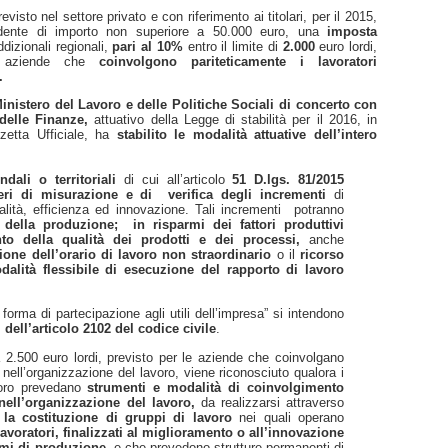
evisto nel settore privato e con riferimento
ai titolari, per il 2015,
dente di importo non superiore a 50.000 euro
, una
imposta
dizionali regionali,
pari al 10%
entro il limite di
2.000
euro lordi,
aziende che
coinvolgono pariteticamente i lavoratori
.
inistero del Lavoro e delle Politiche Sociali di concerto con
delle Finanze,
attuativo della Legge di stabilità per il 2016, in
zetta Ufficiale, ha
stabilito le modalità attuative dell’intero
endali o territoriali
di cui all’articolo
51 D.lgs. 81/2015
teri di misurazione e di
verifica degli incrementi
di
qualità, efficienza ed innovazione. Tali incrementi
potranno
 della produzione;
in risparmi dei fattori produttivi
to della qualità dei prodotti e dei processi,
anche
ione dell’orario di lavoro non straordinario
o il
ricorso
dalità flessibile di esecuzione del rapporto di lavoro
orma di partecipazione agli utili dell’impresa” si intendono
si dell’articolo 2102 del codice civile
.
 2.500 euro lordi, previsto per le aziende che coinvolgano
i nell’organizzazione del lavoro, viene riconosciuto qualora i
oro prevedano
strumenti e modalità di coinvolgimento
 nell’organizzazione del lavoro,
da realizzarsi attraverso
 la costituzione di gruppi di lavoro
nei quali operano
lavoratori, finalizzati al miglioramento o all’innovazione
emi di produzione,
e che prevedono strutture permanenti di