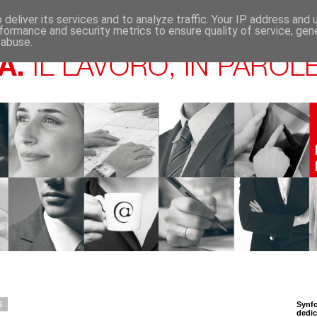
deliver its services and to analyze traffic. Your IP address and
formance and security metrics to ensure quality of service, ge
 abuse.
6
Synfo
dedic