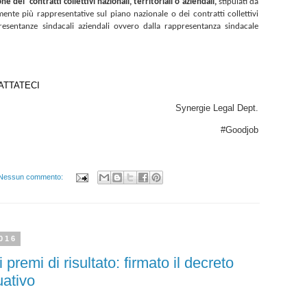
one dei
contratti collettivi nazionali, territoriali o aziendali,
stipulati da
ente più rappresentative sul piano nazionale o dei contratti collettivi
ppresentanze sindacali aziendali ovvero dalla rappresentanza sindacale
ATTATECI
Synergie Legal Dept.
#Goodjob
Nessun commento:
2016
premi di risultato: firmato il decreto
uativo