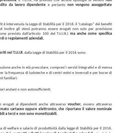
prensività
, il T.U.I.R. ha previsto che alcune tipologie di benefit
non
ddito da lavoro dipendente
e pertanto
non vengono assoggettate
t è intervenuta la Legge di Stabilità per il 2016: il “catalogo” dei benefit
d inoltre gli stessi potranno essere erogati non solo per previsione
ome previsto dall’articolo 100 del T.U.I.R.)
ma anche come specifica
rdi o regolamenti aziendali.
eriti nel T.U.I.R
. dalla Legge di Stabilità per il 2016 sono:
ruzione anche in età prescolare, compresi i servizi integrativi e di mensa
r la frequenza di ludoteche e di centri estivi e invernali e per borse di
i familiari;
liari anziani o non autosufficienti.
re erogati ai dipendenti anche attraverso
voucher,
ovvero attraverso
rmato cartaceo oppure elettronico, che riportano il valore nominale
ili a terzi e non sono monetizzabili.
 di welfare e salario di produttività dalla legge di Stabilità per il 2016,