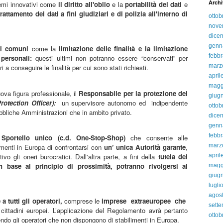
temi innovativi come
il diritto all'oblio
e la
portabilità dei dati
e
Archi
ttamento dei dati a fini giudiziari e di polizia all'interno di
ottob
nove
dice
genn
pi comuni
come la
limitazione delle finalità e la limitazione
febbr
 personali:
questi ultimi non potranno essere “conservati” per
marz
i a conseguire le finalità per cui sono stati richiesti.
april
magg
va figura professionale, il
Responsabile per la protezione dei
giug
rotection Officer):
un supervisore autonomo ed
indipendente
ottob
ubbliche Amministrazioni che in ambito privato.
dice
genn
febbr
o
Sportello unico (c.d. One-Stop-Shop)
che consente alle
marz
limenti in Europa di confrontarsi con
un’ unica Autorità garante
,
vo gli oneri burocratici. Dall'altra parte, a fini della
tutela dei
april
 base al principio di prossimità, potranno rivolgersi al
magg
giug
lugli
agos
 a tutti gli operatori,
comprese le
imprese
extraeuropee
che
sett
i cittadini europei. L’applicazione del Regolamento avrà pertanto
ottob
endo gli operatori che non dispongono di stabilimenti in Europa.