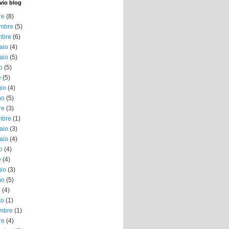
vio blog
re
(8)
mbre
(5)
mbre
(6)
aio
(4)
aio
(5)
o
(5)
e
(5)
io
(4)
no
(5)
re
(3)
mbre
(1)
aio
(3)
aio
(4)
o
(4)
e
(4)
io
(3)
no
(5)
o
(4)
to
(1)
embre
(1)
re
(4)