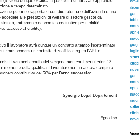
sing); viene dunque esclusa la possibilità di utilizzare apprendisti
nove
azione a tempo determinato.
dice
razione potranno rapportarsi con due tutor: uno dell’azienda e uno
genn
e accedere alle prestazioni di welfare di settore gestite da
febbr
maternità, trattamento economico aggiuntivo per mobilità
marz
voro, accesso al credito).
april
magg
giug
tivo il lavoratore avrà dunque un contratto a tempo indeterminato
cui corrisponderà un contratto di staff leasing tra l’APL e
lugli
sett
disti i vantaggi contributivi vengono mantenuti per ulteriori 12
ottob
l momento della qualifica il lavoratore non ha ancora compiuto
nove
e esonero contributivo del 50% per l’anno successivo.
genn
marz
april
magg
Synergie Legal Departement
giug
sett
ottob
#goodjob
nove
Visua