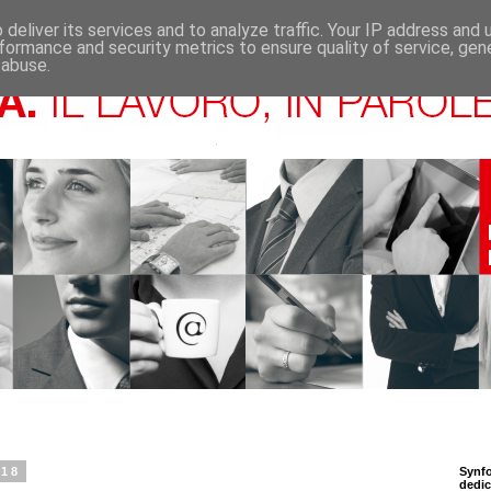
deliver its services and to analyze traffic. Your IP address and
formance and security metrics to ensure quality of service, ge
 abuse.
018
Synfo
dedic