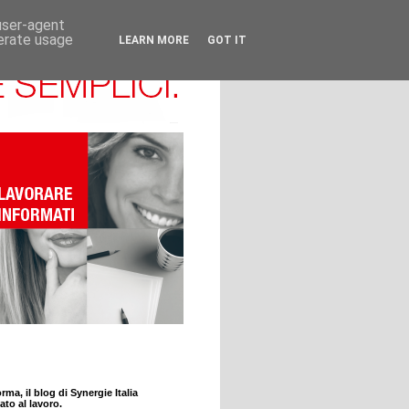
 user-agent
nerate usage
LEARN MORE
GOT IT
rma, il blog di Synergie Italia
ato al lavoro.