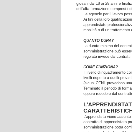
giovani dai 18 ai 29 anni è finali
dell’alta formazione compresi i dot
Le agenzie per il lavoro posso
Ai fini della loro qualificazi
apprendistato professionalizza
mobilità o di un trattamento
QUANTO DURA?
La durata minima del contratt
somministrazione può esser
regolata invece dai contratti c
COME FUNZIONA?
Il livello d’inquadramento con
livelli rispetto a quelli pre
(alcuni CCNL prevedono una 
Terminato il periodo di forma
oppure recedere dal contratto
L’APPRENDISTAT
CARATTERISTIC
L’apprendista viene assunto 
contratto di apprendistato pr
somministrazione potrà cor