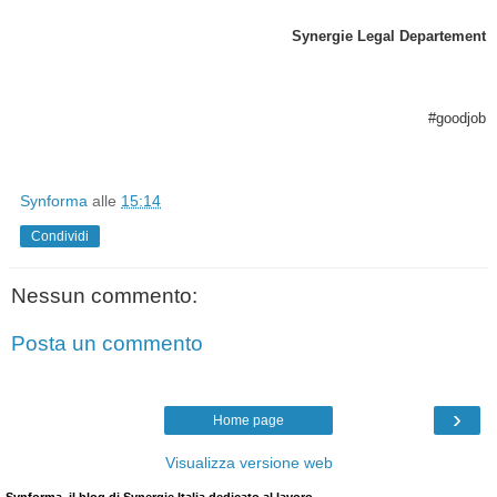
Synergie Legal Departement
#goodjob
Synforma
alle
15:14
Condividi
Nessun commento:
Posta un commento
›
Home page
Visualizza versione web
Synforma, il blog di Synergie Italia dedicato al lavoro.