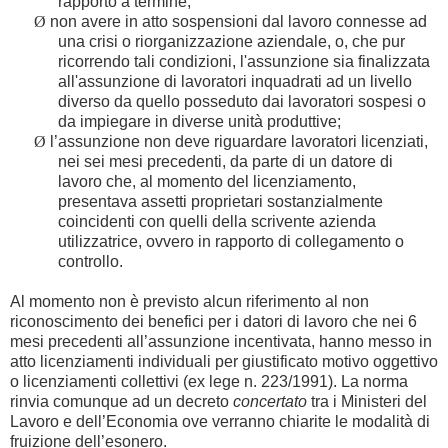
rapporto a termine;
Ø
non avere in atto sospensioni dal lavoro connesse ad
una crisi o riorganizzazione aziendale, o, che pur
ricorrendo tali condizioni, l'assunzione sia finalizzata
all'assunzione di lavoratori inquadrati ad un livello
diverso da quello posseduto dai lavoratori sospesi o
da impiegare in diverse unità produttive;
Ø
l’assunzione non deve riguardare lavoratori licenziati,
nei sei mesi precedenti, da parte di un datore di
lavoro che, al momento del licenziamento,
presentava assetti proprietari sostanzialmente
coincidenti con quelli della scrivente azienda
utilizzatrice, ovvero in rapporto di collegamento o
controllo.
Al momento non è previsto alcun riferimento al non
riconoscimento dei benefici per i datori di lavoro che nei 6
mesi precedenti all’assunzione incentivata, hanno messo in
atto licenziamenti individuali per giustificato motivo oggettivo
o licenziamenti collettivi (ex lege n. 223/1991). La norma
rinvia comunque ad un decreto
concertato
tra i Ministeri del
Lavoro e dell’Economia ove verranno chiarite le modalità di
fruizione dell’esonero.