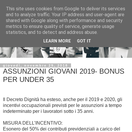
This site uses cookies from Google to deliver its services
and to analyze traffic. Your IP address and user-agent are
shared with Google along with performance and security
metrics to ensure quality of service, generate usage
statistics, and to detect and address abuse.
LEARN MORE
GOT IT
giovedì, novembre 29, 2018
ASSUNZIONI GIOVANI 2019- BONUS
PER UNDER 35
Il Decreto Dignità ha esteso, anche per il 2019 e 2020, gli
incentivi occupazionali previsti per le assunzioni a tempo
indeterminato per i lavoratori sotto i 35 anni.
MISURA DELL’INCENTIVO:
Esonero del 50% dei contributi previdenziali a carico del