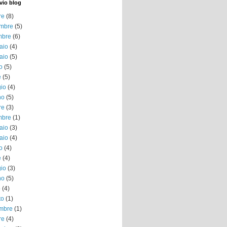
vio blog
re
(8)
mbre
(5)
mbre
(6)
aio
(4)
aio
(5)
o
(5)
e
(5)
io
(4)
no
(5)
re
(3)
mbre
(1)
aio
(3)
aio
(4)
o
(4)
e
(4)
io
(3)
no
(5)
o
(4)
to
(1)
embre
(1)
re
(4)