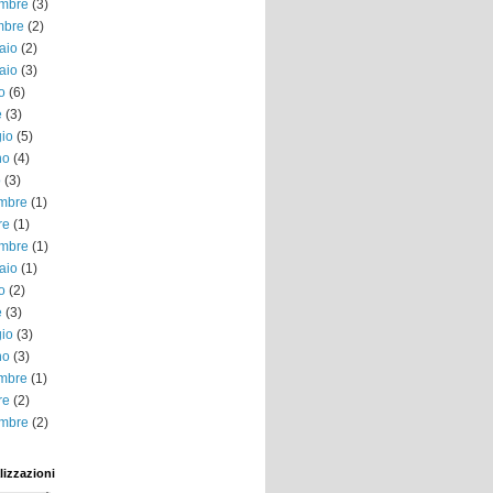
mbre
(3)
mbre
(2)
aio
(2)
aio
(3)
o
(6)
e
(3)
io
(5)
no
(4)
o
(3)
embre
(1)
re
(1)
mbre
(1)
aio
(1)
o
(2)
e
(3)
io
(3)
no
(3)
embre
(1)
re
(2)
mbre
(2)
lizzazioni