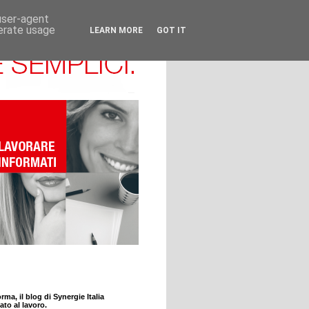
 user-agent
nerate usage
LEARN MORE
GOT IT
rma, il blog di Synergie Italia
ato al lavoro.