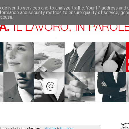
deliver its services and to analyze traffic. Your IP address and
formance and security metrics to ensure quality of service, ge
 abuse.
Synfo
dedic
 con l'etichetta
start up
.
Mostra tutti i post