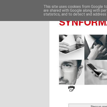
This site uses cookies from Google to 
are shared with Google along with per
statistics, and to detect and address
Nessun post