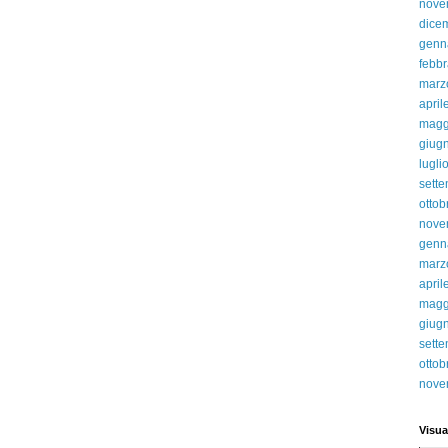
nove
dice
genn
febbr
marz
april
magg
giug
lugli
sett
ottob
nove
genn
marz
april
magg
giug
sett
ottob
nove
Visua