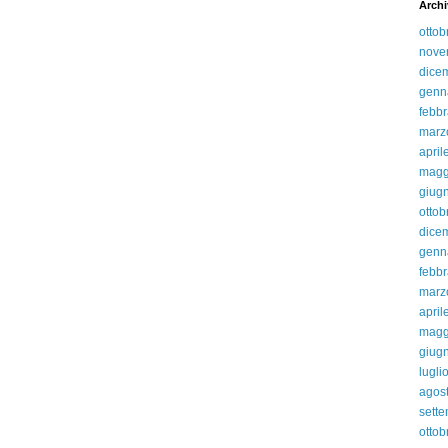
Archi
ottob
nove
dice
genn
febbr
marz
april
magg
giug
ottob
dice
genn
febbr
marz
april
magg
giug
lugli
agos
sett
ottob